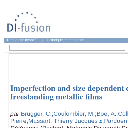
Recherche avancée
|
Historique de recherche
Imperfection and size dependent d
freestanding metallic films
par
Brugger, C.
;Coulombier, M.
;Boe, A.
;Col
Pierre
;Massart, Thierry Jacques
;Pardoen
Référence
(Boston), Materials Research So