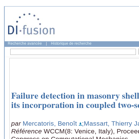
Recherche avancée
|
Historique de recherche
Failure detection in masonry shel
its incorporation in coupled two-
par
Mercatoris, Benoît
;Massart, Thierry 
Référence
WCCM(8: Venice, Italy), Proceed
Congress on Computational Mechanics