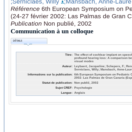
;Serniclaes, Willy
;Mansbach, Anne-Laure
Référence
6th European Symposium on Ped
(24-27 février 2002: Las Palmas de Gran 
Publication
Non publié, 2002
Communication à un colloque
DÉTAILS
Titre:
The effect of cochlear implant on speec
profound hearing loss: A comparison be
visual modes
Auteur:
Leybaert, Jacqueline; Schepers, F.; Reng
Serniclaes, Willy; Mansbach, Anne-Laure
Informations sur la publication:
6th European Symposium on Pediatric Co
2002: Las Palmas de Gran Canaria (Esp
Statut de publication:
Non publié, 2002
Sujet CREF:
Psychologie
Langue:
Anglais