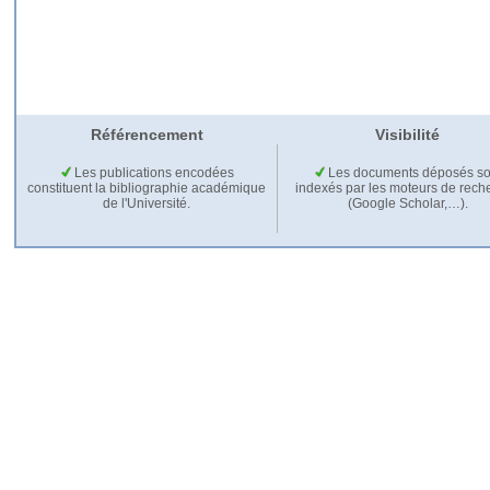
Référencement
Visibilité
Les publications encodées
Les documents déposés so
constituent la bibliographie académique
indexés par les moteurs de rech
de l'Université.
(Google Scholar,…).