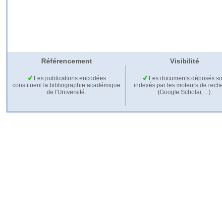
Référencement
Visibilité
Les publications encodées
Les documents déposés so
constituent la bibliographie académique
indexés par les moteurs de rech
de l'Université.
(Google Scholar,…).