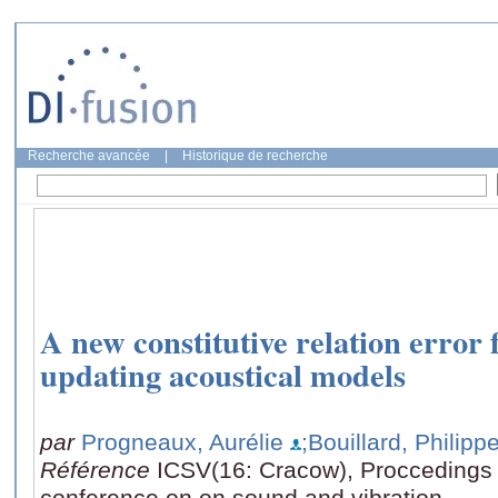
Recherche avancée
|
Historique de recherche
A new constitutive relation error 
updating acoustical models
par
Progneaux, Aurélie
;Bouillard, Philipp
Référence
ICSV(16: Cracow), Proccedings o
conference on on sound and vibration