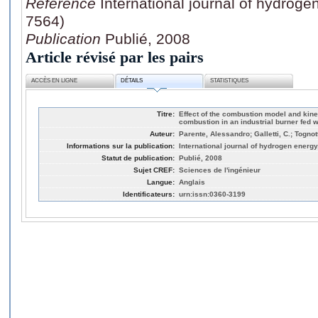
Référence
International journal of hydroge
7564)
Publication
Publié, 2008
Article révisé par les pairs
ACCÈS EN LIGNE
DÉTAILS
STATISTIQUES
Titre:
Effect of the combustion model and kin
combustion in an industrial burner fed 
Auteur:
Parente, Alessandro; Galletti, C.; Tognott
Informations sur la publication:
International journal of hydrogen energy
Statut de publication:
Publié, 2008
Sujet CREF:
Sciences de l'ingénieur
Langue:
Anglais
Identificateurs:
urn:issn:0360-3199