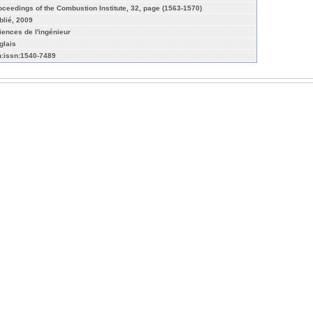
oceedings of the Combustion Institute, 32, page (1563-1570)
blié, 2009
iences de l'ingénieur
glais
n:issn:1540-7489