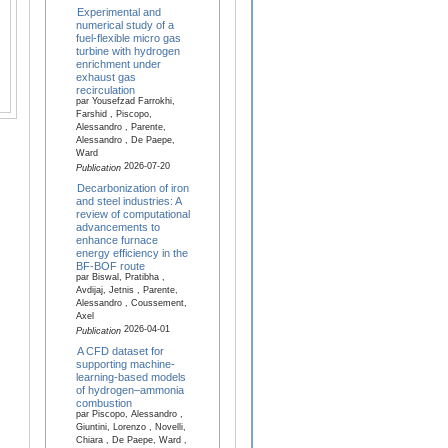
Experimental and
numerical study of a
fuel-flexible micro gas
turbine with hydrogen
enrichment under
exhaust gas
recirculation
par Yousefzad Farrokhi,
Farshid , Piscopo,
Alessandro , Parente,
Alessandro , De Paepe,
Ward
2026-07-20
Publication
Decarbonization of iron
and steel industries: A
review of computational
advancements to
enhance furnace
energy efficiency in the
BF-BOF route
par Biswal, Pratibha ,
Avdijaj, Jetnis , Parente,
Alessandro , Coussement,
Axel
2026-04-01
Publication
A CFD dataset for
supporting machine-
learning-based models
of hydrogen–ammonia
combustion
par Piscopo, Alessandro ,
Giuntini, Lorenzo , Novelli,
Chiara , De Paepe, Ward ,