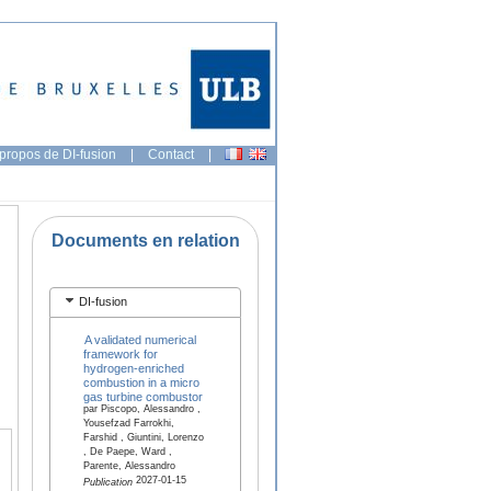
propos de DI-fusion
|
Contact
|
Documents en relation
DI-fusion
A validated numerical
framework for
hydrogen-enriched
combustion in a micro
gas turbine combustor
par Piscopo, Alessandro ,
Yousefzad Farrokhi,
Farshid , Giuntini, Lorenzo
, De Paepe, Ward ,
Parente, Alessandro
2027-01-15
Publication