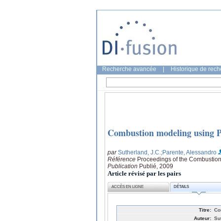
Recherche avancée
|
Historique de rec
Combustion modeling using P
par
Sutherland, J.C.
;Parente, Alessandro
Référence
Proceedings of the Combustion 
Publication
Publié, 2009
Article révisé par les pairs
ACCÈS EN LIGNE
DÉTAILS
Titre:
Co
Auteur:
Su