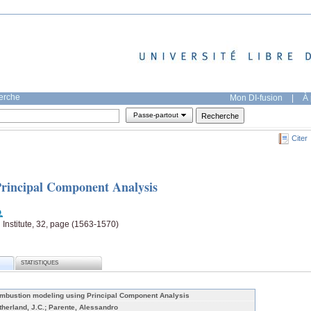
herche
Mon DI-fusion
|
À 
Passe-partout
Citer
rincipal Component Analysis
Institute, 32, page (1563-1570)
STATISTIQUES
mbustion modeling using Principal Component Analysis
therland, J.C.; Parente, Alessandro