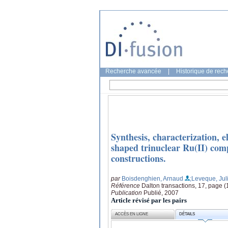
Recherche avancée
|
Historique de rec
Synthesis, characterization, 
shaped trinuclear Ru(II) comp
constructions.
par
Boisdenghien, Arnaud
;Leveque, Jul
Référence
Dalton transactions, 17, page 
Publication
Publié, 2007
Article révisé par les pairs
ACCÈS EN LIGNE
DÉTAILS