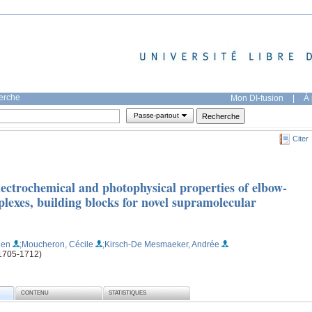
herche
Mon DI-fusion
|
À 
Passe-partout
Citer
electrochemical and photophysical properties of elbow-
lexes, building blocks for novel supramolecular
ien
;Moucheron, Cécile
;Kirsch-De Mesmaeker, Andrée
(1705-1712)
CONTENU
STATISTIQUES