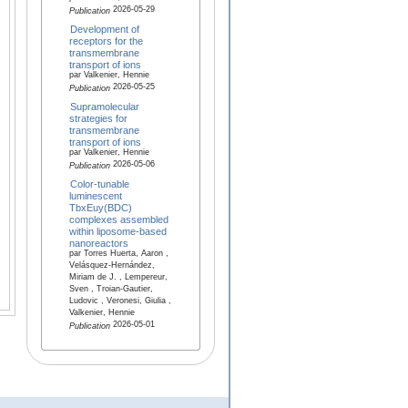
2026-05-29
Publication
Development of
receptors for the
transmembrane
transport of ions
par Valkenier, Hennie
2026-05-25
Publication
Supramolecular
strategies for
transmembrane
transport of ions
par Valkenier, Hennie
2026-05-06
Publication
Color-tunable
luminescent
TbxEuy(BDC)
complexes assembled
within liposome-based
nanoreactors
par Torres Huerta, Aaron ,
Velásquez-Hernández,
Miriam de J. , Lempereur,
Sven , Troian‐Gautier,
Ludovic , Veronesi, Giulia ,
Valkenier, Hennie
2026-05-01
Publication