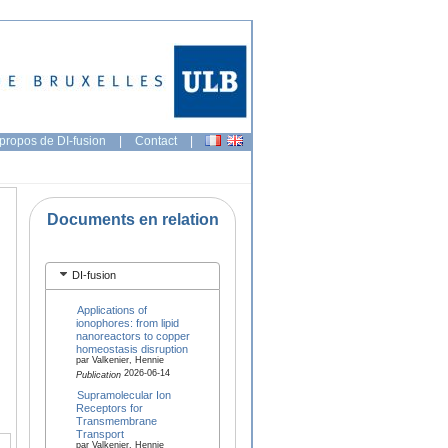
propos de DI-fusion
|
Contact
|
Documents en relation
DI-fusion
Applications of
ionophores: from lipid
nanoreactors to copper
homeostasis disruption
par Valkenier, Hennie
2026-06-14
Publication
Supramolecular Ion
Receptors for
Transmembrane
Transport
par Valkenier, Hennie