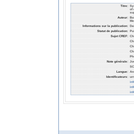
Titre:
Sy
of
su
Auteur:
Bo
Me
Informations sur la publication:
Da
Statut de publication:
Pu
Sujet CREF:
Ch
Ch
Ch
Ch
Ph
Note générale:
Jo
SC
Langue:
An
Identificateurs:
ur
in
in
in