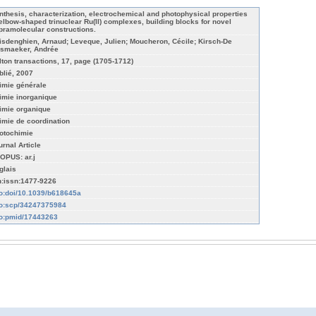
nthesis, characterization, electrochemical and photophysical properties
 elbow-shaped trinuclear Ru(II) complexes, building blocks for novel
pramolecular constructions.
isdenghien, Arnaud; Leveque, Julien; Moucheron, Cécile; Kirsch-De
smaeker, Andrée
lton transactions, 17, page (1705-1712)
blié, 2007
imie générale
imie inorganique
imie organique
imie de coordination
otochimie
urnal Article
OPUS: ar.j
glais
n:issn:1477-9226
fo:doi/10.1039/b618645a
fo:scp/34247375984
fo:pmid/17443263