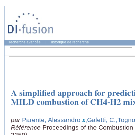
Recherche avancée
|
Historique de recherche
A simplified approach for predic
MILD combustion of CH4-H2 mix
par
Parente, Alessandro
;Galetti, C.
;Tognot
Référence
Proceedings of the Combustion I
3350)