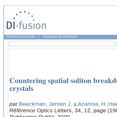
Recherche avancée
|
Historique de recherche
Countering spatial soliton breakd
crystals
par
Beeckman, Jeroen J.
;Azarinia, H.
;Ha
Référence
Optics Letters, 34, 12, page (1
Publication
Publié, 2009