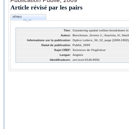
Article révisé par les pairs
DÉTAILS
Titre:
Countering spatial soliton breakdown in
Auteur:
Beeckman, Jeroen J.; Azarinia, H.; Hae
Informations sur la publication:
Optics Letters, 34, 12, page (1900-1902)
Statut de publication:
Publié, 2009
Sujet CREF:
Sciences de l'ingénieur
Langue:
Anglais
Identificateurs:
urn:issn:0146-9592