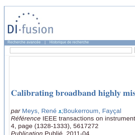
Recherche avancée
|
Historique de recherche
Calibrating broadband highly mi
par
Meys, René
;Boukerroum, Fayçal
Référence
IEEE transactions on instrumen
4, page (1328-1333), 5617272
Publication
Publié, 2011-04