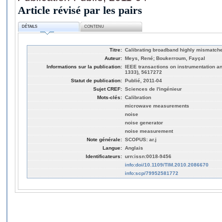
Article révisé par les pairs
DÉTAILS
CONTENU
Titre:
Calibrating broadband highly mismatch
Auteur:
Meys, René; Boukerroum, Fayçal
Informations sur la publication:
IEEE transactions on instrumentation a
1333), 5617272
Statut de publication:
Publié, 2011-04
Sujet CREF:
Sciences de l'ingénieur
Mots-clés:
Calibration
microwave measurements
noise
noise generator
noise measurement
Note générale:
SCOPUS: ar.j
Langue:
Anglais
Identificateurs:
urn:issn:0018-9456
info:doi/10.1109/TIM.2010.2086670
info:scp/79952581772