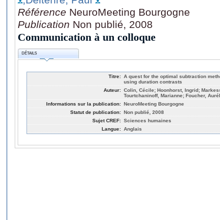
Référence
NeuroMeeting Bourgogne
Publication
Non publié, 2008
Communication à un colloque
DÉTAILS
Titre:
A quest for the optimal subtraction meth
using duration contrasts
Auteur:
Colin, Cécile; Hoonhorst, Ingrid; Marke
Tourtchaninoff, Marianne; Foucher, Aurél
Informations sur la publication:
NeuroMeeting Bourgogne
Statut de publication:
Non publié, 2008
Sujet CREF:
Sciences humaines
Langue:
Anglais