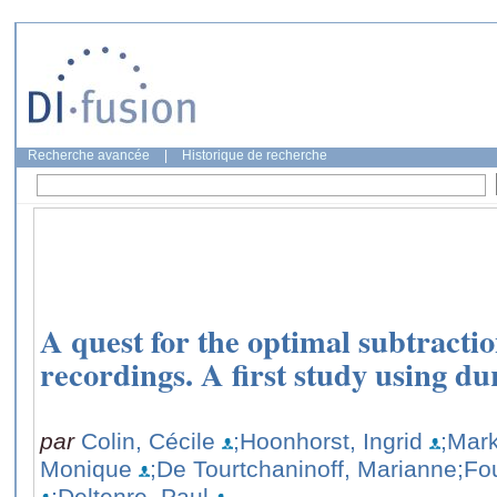
Recherche avancée
|
Historique de recherche
A quest for the optimal subtrac
recordings. A first study using du
par
Colin, Cécile
;Hoonhorst, Ingrid
;Mark
Monique
;De Tourtchaninoff, Marianne
;Fo
;Deltenre, Paul