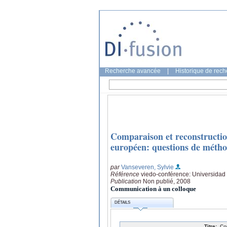
Recherche avancée
|
Historique de rec
Comparaison et reconstructio
européen: questions de méth
par
Vanseveren, Sylvie
Référence
viedo-conférence: Universidad 
Publication
Non publié, 2008
Communication à un colloque
DÉTAILS
Titre:
Co