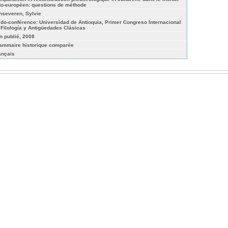
do-européen: questions de méthode
nseveren, Sylvie
edo-conférence: Universidad de Antioquia, Primer Congreso Internacional
 Filología y Antigüedades Clásicas
n publié, 2008
ammaire historique comparée
ançais