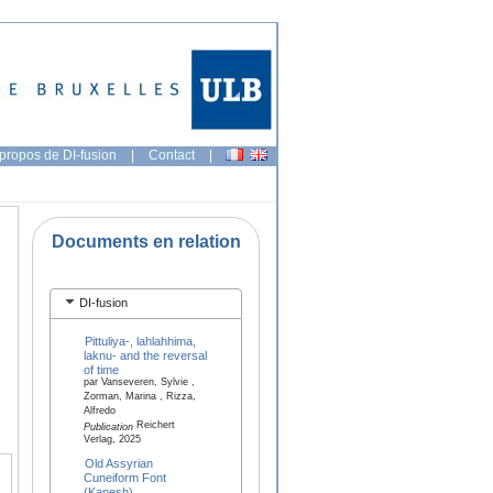
propos de DI-fusion
|
Contact
|
Documents en relation
DI-fusion
Pittuliya-, lahlahhima,
laknu- and the reversal
of time
par Vanseveren, Sylvie ,
Zorman, Marina , Rizza,
Alfredo
Reichert
Publication
Verlag, 2025
Old Assyrian
Cuneiform Font
(Kanesh)