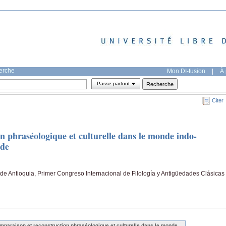
herche
Mon DI-fusion
|
À 
Passe-partout
Citer
n phraséologique et culturelle dans le monde indo-
ode
de Antioquia, Primer Congreso Internacional de Filología y Antigüedades Clásicas
mparaison et reconstruction phraséologique et culturelle dans le monde