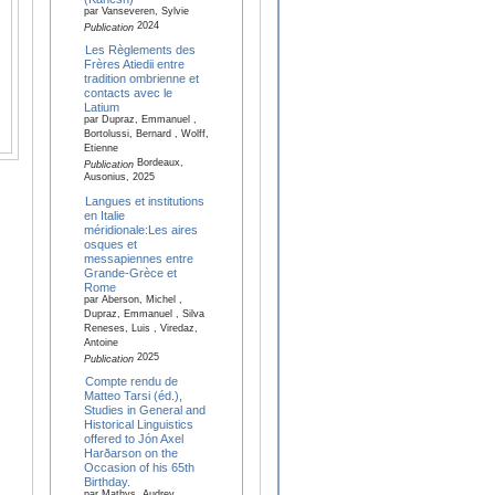
par Vanseveren, Sylvie
2024
Publication
Les Règlements des
Frères Atiedii entre
tradition ombrienne et
contacts avec le
Latium
par Dupraz, Emmanuel ,
Bortolussi, Bernard , Wolff,
Etienne
Bordeaux,
Publication
Ausonius, 2025
Langues et institutions
en Italie
méridionale:Les aires
osques et
messapiennes entre
Grande-Grèce et
Rome
par Aberson, Michel ,
Dupraz, Emmanuel , Silva
Reneses, Luis , Viredaz,
Antoine
2025
Publication
Compte rendu de
Matteo Tarsi (éd.),
Studies in General and
Historical Linguistics
offered to Jón Axel
Harðarson on the
Occasion of his 65th
Birthday.