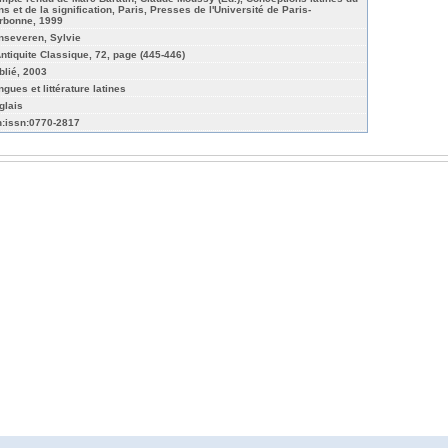
ns et de la signification, Paris, Presses de l'Université de Paris-
rbonne, 1999
nseveren, Sylvie
Antiquite Classique, 72, page (445-446)
blié, 2003
gues et littérature latines
glais
n:issn:0770-2817