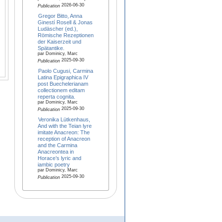
2026-06-30
Publication
Gregor Bitto, Anna
Ginestí Rosell & Jonas
Ludäscher (ed.),
Römische Rezeptionen
der Kaiserzeit und
Spätantike.
par Dominicy, Marc
2025-09-30
Publication
Paolo Cugusi, Carmina
Latina Epigraphica IV
post Buechelerianam
collectionem editam
reperta cognita.
par Dominicy, Marc
2025-09-30
Publication
Veronika Lütkenhaus,
And with the Teian lyre
imitate Anacreon: The
reception of Anacreon
and the Carmina
Anacreontea in
Horace’s lyric and
iambic poetry
par Dominicy, Marc
2025-09-30
Publication