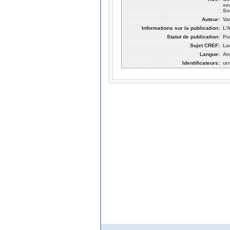
se
So
Auteur:
Va
Informations sur la publication:
L'
Statut de publication:
Pu
Sujet CREF:
Lan
Langue:
An
Identificateurs:
ur