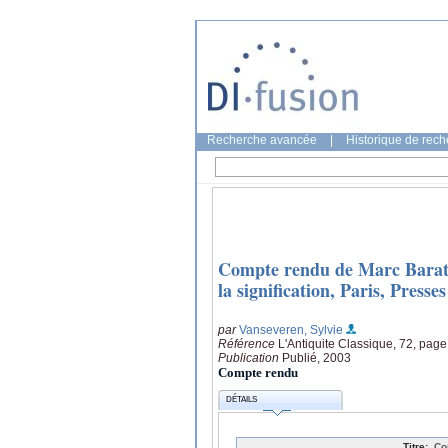
Recherche avancée
|
Historique de rec
Compte rendu de Marc Baratin
la signification, Paris, Press
par
Vanseveren, Sylvie
Référence
L'Antiquite Classique, 72, pag
Publication
Publié, 2003
Compte rendu
DÉTAILS
Titre:
Co