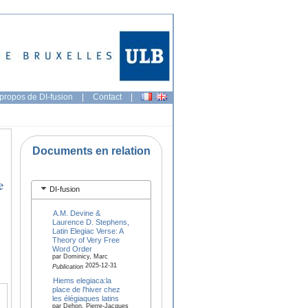
propos de DI-fusion
|
Contact
|
Documents en relation
e
DI-fusion
A.M. Devine &
Laurence D. Stephens,
Latin Elegiac Verse: A
Theory of Very Free
Word Order
par Dominicy, Marc
2025-12-31
Publication
Hiems elegiaca:la
place de l'hiver chez
les élégiaques latins
par Dehon, Pierre-Jacques