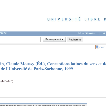
herche
Mon DI-fusion
|
À 
Passe-partout
Citer
, Claude Moussy (Éd.), Conceptions latines du sens et d
es de l'Université de Paris-Sorbonne, 1999
e (445-446)
mpte rendu de Marc Baratin, Claude Moussy (Éd.), Conceptions latines du