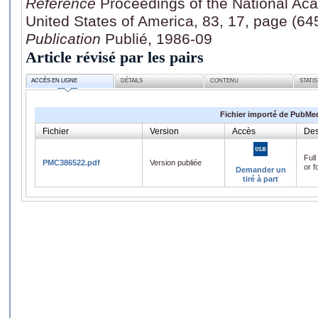
Référence
Proceedings of the National Ac
United States of America, 83, 17, page (6
Publication
Publié, 1986-09
Article révisé par les pairs
ACCÈS EN LIGNE
DÉTAILS
CONTENU
STATI
Fichier importé de PubMe
Fichier
Version
Accès
Des
Full
PMC386522.pdf
Version publiée
or f
Demander un
tiré à part