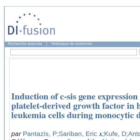
Recherche avancée
|
Historique de recherche
Induction of c-sis gene expression
platelet-derived growth factor i
leukemia cells during monocytic di
par
Pantazis, P
;Sariban, Eric
;Kufe, D
;Ant