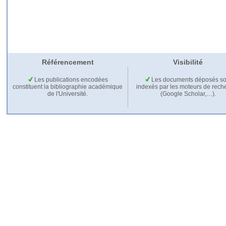
Référencement
Visibilité
Les publications encodées
Les documents déposés so
constituent la bibliographie académique
indexés par les moteurs de rech
de l'Université.
(Google Scholar,…).