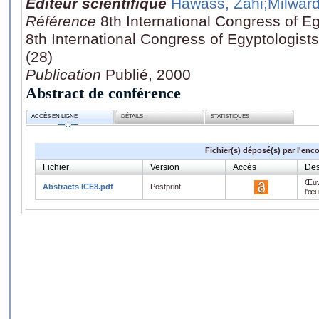
Editeur scientifique
Hawass, Zahi
;Milwar
Référence
8th International Congress of Eg
8th International Congress of Egyptologist
(28)
Publication
Publié, 2000
Abstract de conférence
ACCÈS EN LIGNE
DÉTAILS
STATISTIQUES
Fichier(s) déposé(s) par l'enc
Fichier
Version
Accès
Des
Œuv
Abstracts ICE8.pdf
Postprint
l'œ