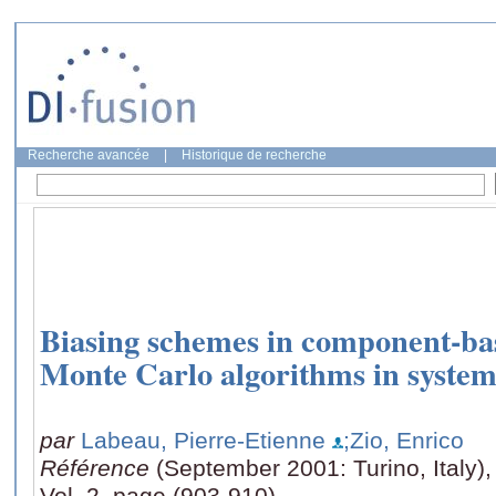
Recherche avancée
|
Historique de recherche
Biasing schemes in component-ba
Monte Carlo algorithms in system
par
Labeau, Pierre-Etienne
;Zio, Enrico
Référence
(September 2001: Turino, Italy),
Vol. 2, page (903-910)