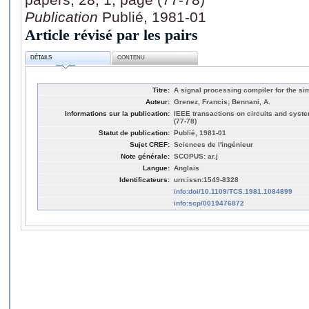
Publication
Publié, 1981-01
Article révisé par les pairs
DÉTAILS
CONTENU
Titre:
A signal processing compiler for the sim
Auteur:
Grenez, Francis; Bennani, A.
Informations sur la publication:
IEEE transactions on circuits and syste
(77-78)
Statut de publication:
Publié, 1981-01
Sujet CREF:
Sciences de l'ingénieur
Note générale:
SCOPUS: ar.j
Langue:
Anglais
Identificateurs:
urn:issn:1549-8328
info:doi/10.1109/TCS.1981.1084899
info:scp/0019476872