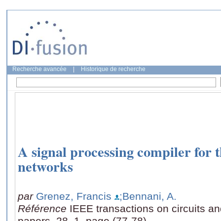
Recherche avancée
|
Historique de recherche
A signal processing compiler for t
networks
par
Grenez, Francis
;Bennani, A.
Référence
IEEE transactions on circuits an
papers, 28, 1, page (77-78)