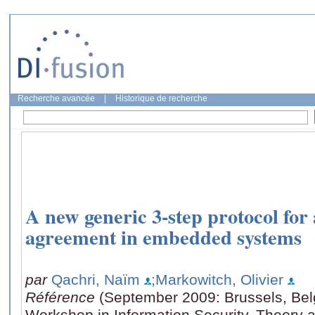
Recherche avancée
|
Historique de recherche
A new generic 3-step protocol for
agreement in embedded systems
par
Qachri, Naïm
;Markowitch, Olivier
Référence
(September 2009: Brussels, Belg
Workshop in Information Security, Theory 