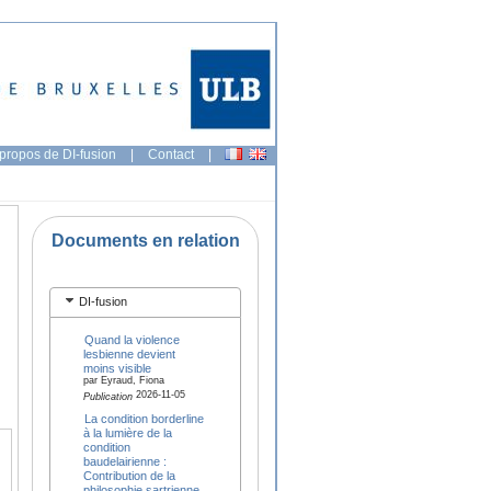
propos de DI-fusion
|
Contact
|
Documents en relation
DI-fusion
Quand la violence
lesbienne devient
moins visible
par Eyraud, Fiona
2026-11-05
Publication
La condition borderline
à la lumière de la
condition
baudelairienne :
Contribution de la
philosophie sartrienne