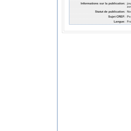
Informations sur la publication:
jo
av
Statut de publication:
No
Sujet CREF:
Ps
Langue:
Fr