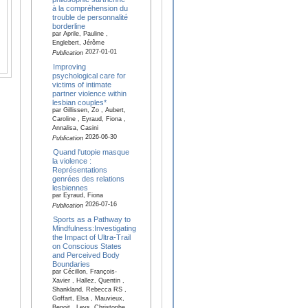
à la compréhension du
trouble de personnalité
borderline
par Aprile, Pauline ,
Englebert, Jérôme
2027-01-01
Publication
Improving
psychological care for
victims of intimate
partner violence within
lesbian couples*
par Gillissen, Zo , Aubert,
Caroline , Eyraud, Fiona ,
Annalisa, Casini
2026-06-30
Publication
Quand l'utopie masque
la violence :
Représentations
genrées des relations
lesbiennes
par Eyraud, Fiona
2026-07-16
Publication
Sports as a Pathway to
Mindfulness:Investigating
the Impact of Ultra-Trail
on Conscious States
and Perceived Body
Boundaries
par Cécillon, François-
Xavier , Hallez, Quentin ,
Shankland, Rebecca RS ,
Goffart, Elsa , Mauvieux,