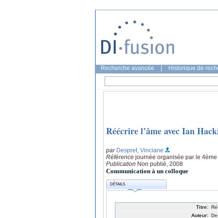
Recherche avancée
|
Historique de rec
Réécrire l’âme avec Ian Hacki
par
Despret, Vinciane
Référence
journée organisée par le 4ème 
Publication
Non publié, 2008
Communication à un colloque
DÉTAILS
Titre:
Ré
Auteur:
De