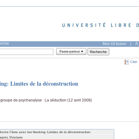
herche
Mon DI-fusion
|
À 
Passe-partout
Citer
ng: Limites de la déconstruction
groupe de psychanalyse : La séduction (12 avril 2008)
écrire l’âme avec Ian Hacking: Limites de la déconstruction
spret, Vinciane