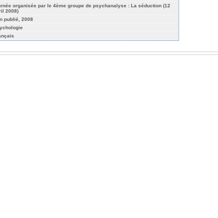
urnée organisée par le 4ème groupe de psychanalyse : La séduction (12
ril 2008)
n publié, 2008
ychologie
ançais