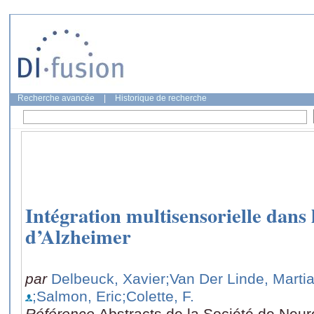
Recherche avancée
|
Historique de recherche
Intégration multisensorielle dans
d’Alzheimer
par
Delbeuck, Xavier
;Van Der Linde, Martia
;Salmon, Eric
;Colette, F.
Référence
Abstracts de la Société de Neu