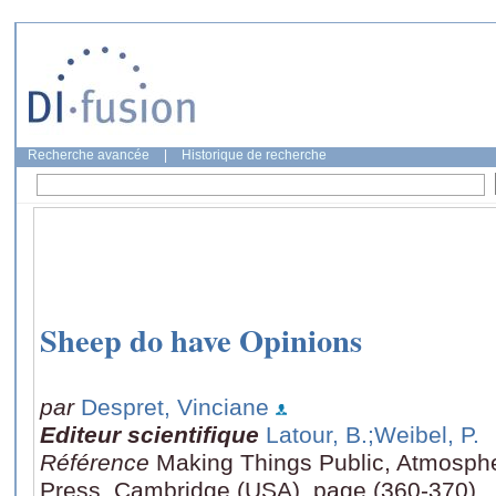
Recherche avancée
|
Historique de recherche
Sheep do have Opinions
par
Despret, Vinciane
Editeur scientifique
Latour, B.
;Weibel, P.
Référence
Making Things Public, Atmosphe
Press, Cambridge (USA), page (360-370)