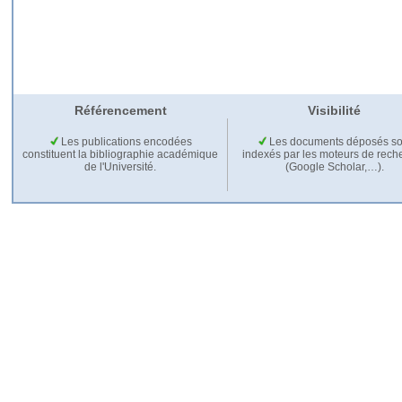
Référencement
Visibilité
Les publications encodées
Les documents déposés so
constituent la bibliographie académique
indexés par les moteurs de rech
de l'Université.
(Google Scholar,…).