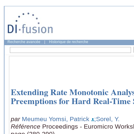
Recherche avancée
|
Historique de recherche
Extending Rate Monotonic Analysi
Preemptions for Hard Real-Time 
par
Meumeu Yomsi, Patrick
;Sorel, Y.
Référence
Proceedings - Euromicro Works
page (280-290)