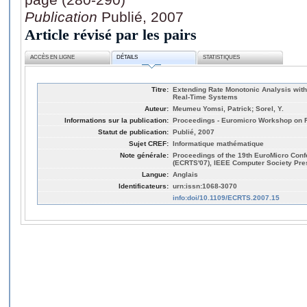
Publication
Publié, 2007
Article révisé par les pairs
ACCÈS EN LIGNE
DÉTAILS
STATISTIQUES
Titre:
Extending Rate Monotonic Analysis with
Real-Time Systems
Auteur:
Meumeu Yomsi, Patrick; Sorel, Y.
Informations sur la publication:
Proceedings - Euromicro Workshop on R
Statut de publication:
Publié, 2007
Sujet CREF:
Informatique mathématique
Note générale:
Proceedings of the 19th EuroMicro Con
(ECRTS'07), IEEE Computer Society Press
Langue:
Anglais
Identificateurs:
urn:issn:1068-3070
info:doi/10.1109/ECRTS.2007.15