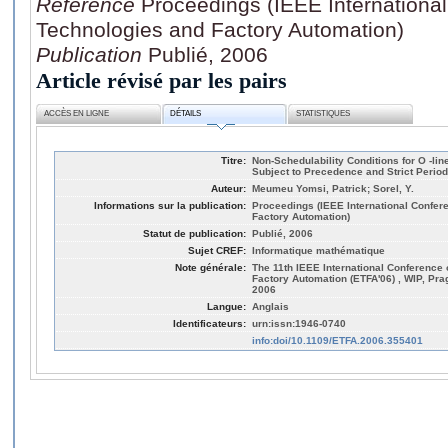
Référence
Proceedings (IEEE Internationa
Technologies and Factory Automation)
Publication
Publié, 2006
Article révisé par les pairs
ACCÈS EN LIGNE
DÉTAILS
STATISTIQUES
Titre:
Non-Schedulability Conditions for O -li
Subject to Precedence and Strict Period
Auteur:
Meumeu Yomsi, Patrick; Sorel, Y.
Informations sur la publication:
Proceedings (IEEE International Confe
Factory Automation)
Statut de publication:
Publié, 2006
Sujet CREF:
Informatique mathématique
Note générale:
The 11th IEEE International Conference
Factory Automation (ETFA'06) , WIP, Pr
2006
Langue:
Anglais
Identificateurs:
urn:issn:1946-0740
info:doi/10.1109/ETFA.2006.355401