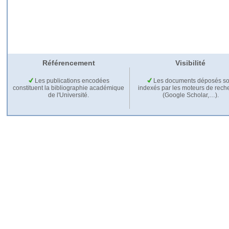
Référencement
Visibilité
Les publications encodées
Les documents déposés so
constituent la bibliographie académique
indexés par les moteurs de rech
de l'Université.
(Google Scholar,…).