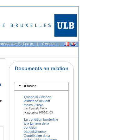
propos de DI-fusion
|
Contact
|
Documents en relation
n
DI-fusion
Quand la violence
ie
lesbienne devient
moins visible
par Eyraud, Fiona
2026-11-05
Publication
La condition borderline
à la lumière de la
condition
baudelairienne :
Contribution de la
philosophie sartrienne