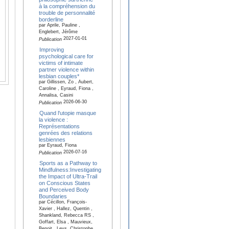
à la compréhension du
trouble de personnalité
borderline
par Aprile, Pauline ,
Englebert, Jérôme
2027-01-01
Publication
Improving
psychological care for
victims of intimate
partner violence within
lesbian couples*
par Gillissen, Zo , Aubert,
Caroline , Eyraud, Fiona ,
Annalisa, Casini
2026-06-30
Publication
Quand l'utopie masque
la violence :
Représentations
genrées des relations
lesbiennes
par Eyraud, Fiona
2026-07-16
Publication
Sports as a Pathway to
Mindfulness:Investigating
the Impact of Ultra-Trail
on Conscious States
and Perceived Body
Boundaries
par Cécillon, François-
Xavier , Hallez, Quentin ,
Shankland, Rebecca RS ,
Goffart, Elsa , Mauvieux,