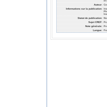
et
Auteur:
Co
Informations sur la publication:
In
Ph
In
Statut de publication:
No
Sujet CREF:
Ps
Note générale:
Pr
Langue:
Fr