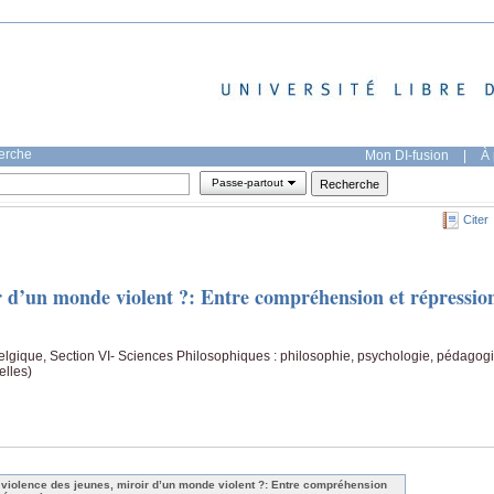
herche
Mon DI-fusion
|
À 
Passe-partout
Citer
r d’un monde violent ?: Entre compréhension et répressio
Belgique, Section VI- Sciences Philosophiques : philosophie, psychologie, pédagog
elles)
 violence des jeunes, miroir d’un monde violent ?: Entre compréhension