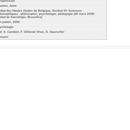
 répression
urtois, Anne
stitut des Hautes études de Belgique, Section VI- Sciences
ilosophiques : philosophie, psychologie, pédagogie (20 mars 2008:
stitut de Sociologie, Bruxelles)
n publié, 2008
ychologie
of. A. Cambier, F. Gillot-de Vries, G. Haarscher
ançais