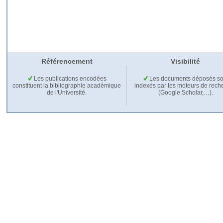
Référencement
Visibilité
Les publications encodées
Les documents déposés so
constituent la bibliographie académique
indexés par les moteurs de rech
de l'Université.
(Google Scholar,…).