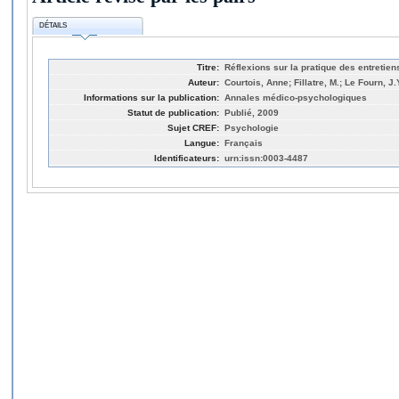
DÉTAILS
Titre:
Réflexions sur la pratique des entretie
Auteur:
Courtois, Anne; Fillatre, M.; Le Fourn, J.
Informations sur la publication:
Annales médico-psychologiques
Statut de publication:
Publié, 2009
Sujet CREF:
Psychologie
Langue:
Français
Identificateurs:
urn:issn:0003-4487