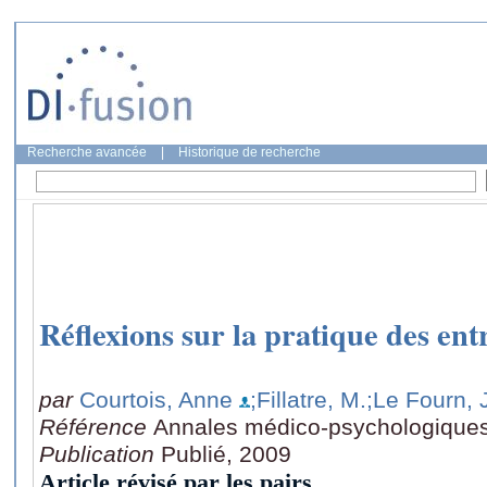
Recherche avancée
|
Historique de recherche
Réflexions sur la pratique des ent
par
Courtois, Anne
;Fillatre, M.
;Le Fourn, J
Référence
Annales médico-psychologique
Publication
Publié, 2009
Article révisé par les pairs