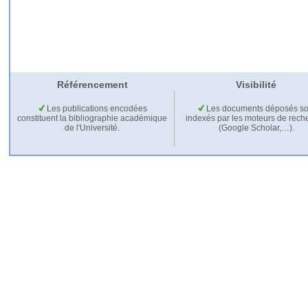
Référencement
Visibilité
Les publications encodées
Les documents déposés so
constituent la bibliographie académique
indexés par les moteurs de rech
de l'Université.
(Google Scholar,…).