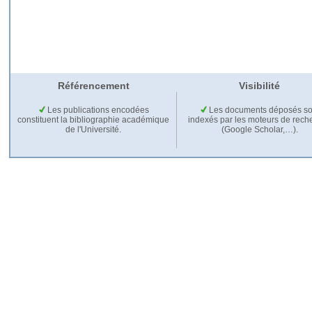
Référencement
Visibilité
Les publications encodées
Les documents déposés so
constituent la bibliographie académique
indexés par les moteurs de rech
de l'Université.
(Google Scholar,…).