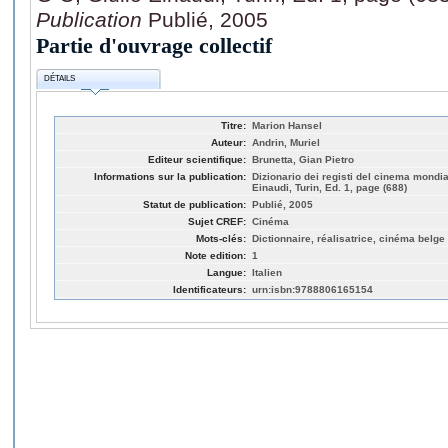
Publication
Publié, 2005
Partie d'ouvrage collectif
DÉTAILS
Titre:
Marion Hansel
Auteur:
Andrin, Muriel
Editeur scientifique:
Brunetta, Gian Pietro
Informations sur la publication:
Dizionario dei registi del cinema mondi
Einaudi, Turin, Ed. 1, page (688)
Statut de publication:
Publié, 2005
Sujet CREF:
Cinéma
Mots-clés:
Dictionnaire, réalisatrice, cinéma belge
Note edition:
1
Langue:
Italien
Identificateurs:
urn:isbn:9788806165154