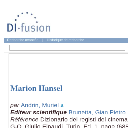
Recherche avancée
|
Historique de recherche
Marion Hansel
par
Andrin, Muriel
Editeur scientifique
Brunetta, Gian Pietro
Référence
Dizionario dei registi del cine
G-O, Giulio Einaudi, Turin, Ed. 1, page (68