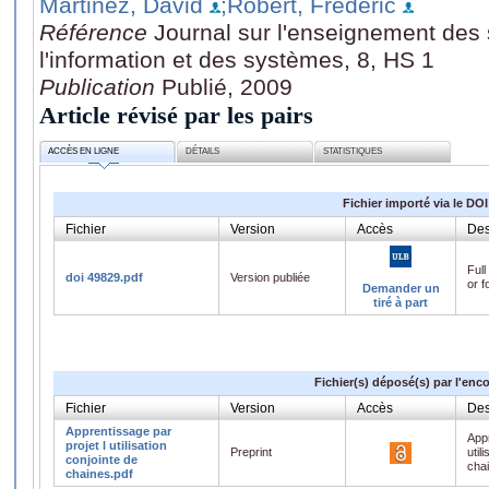
Martinez, David
;Robert, Frédéric
Référence
Journal sur l'enseignement des 
l'information et des systèmes, 8, HS 1
Publication
Publié, 2009
Article révisé par les pairs
ACCÈS EN LIGNE
DÉTAILS
STATISTIQUES
Fichier importé via le DOI
Fichier
Version
Accès
Des
Full
doi 49829.pdf
Version publiée
or f
Demander un
tiré à part
Fichier(s) déposé(s) par l'enc
Fichier
Version
Accès
Des
Apprentissage par
Appr
projet l utilisation
Preprint
util
conjointe de
cha
chaines.pdf