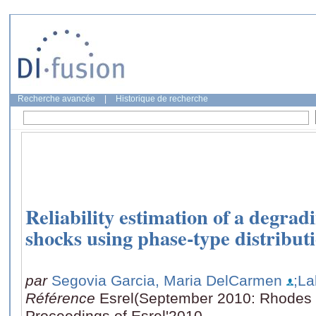
Recherche avancée
|
Historique de recherche
Reliability estimation of a degrad
shocks using phase-type distribut
par
Segovia Garcia, Maria DelCarmen
;La
Référence
Esrel(September 2010: Rhodes I
Proceedings of Esrel'2010