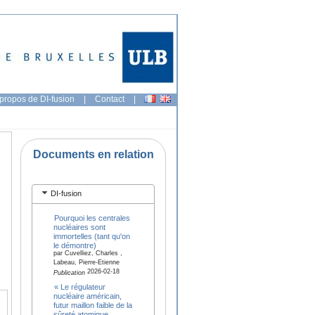
propos de DI-fusion
|
Contact
|
Documents en relation
DI-fusion
Pourquoi les centrales
nucléaires sont
immortelles (tant qu'on
le démontre)
par Cuvelliez, Charles ,
Labeau, Pierre-Etienne
2026-02-18
Publication
« Le régulateur
nucléaire américain,
futur maillon faible de la
sûreté atomique