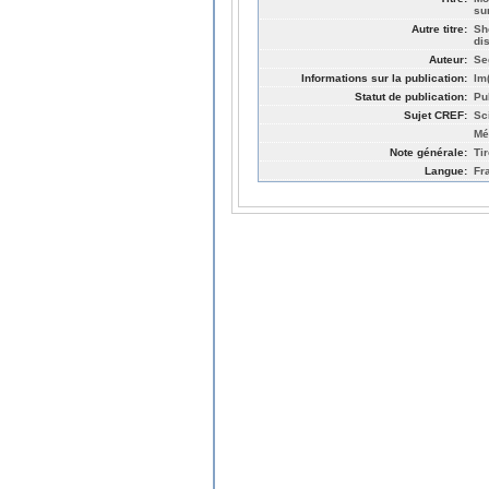
su
Autre titre:
Sh
dis
Auteur:
Se
Informations sur la publication:
lm
Statut de publication:
Pu
Sujet CREF:
Sc
Mé
Note générale:
Ti
Langue:
Fr