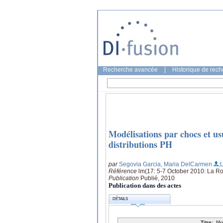
Recherche avancée
|
Historique de rec
Modélisations par chocs et us
distributions PH
par
Segovia Garcia, Maria DelCarmen
;
Référence
lm(17: 5-7 October 2010: La Ro
Publication
Publié, 2010
Publication dans des actes
DÉTAILS
Titre:
Mo