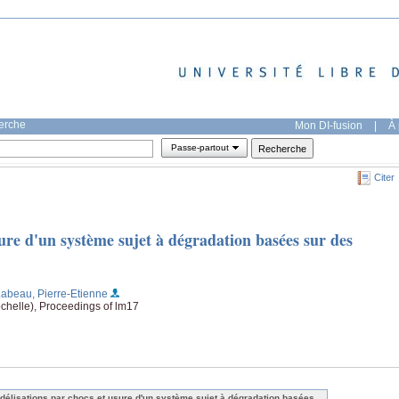
herche
Mon DI-fusion
|
À 
Passe-partout
Citer
ure d'un système sujet à dégradation basées sur des
Labeau, Pierre-Etienne
chelle), Proceedings of lm17
délisations par chocs et usure d'un système sujet à dégradation basées