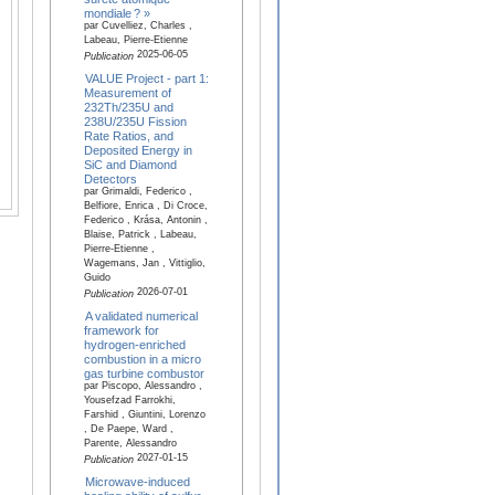
mondiale ? »
par Cuvelliez, Charles ,
Labeau, Pierre-Etienne
2025-06-05
Publication
VALUE Project - part 1:
Measurement of
232Th/235U and
238U/235U Fission
Rate Ratios, and
Deposited Energy in
SiC and Diamond
Detectors
par Grimaldi, Federico ,
Belfiore, Enrica , Di Croce,
Federico , Krása, Antonin ,
Blaise, Patrick , Labeau,
Pierre-Etienne ,
Wagemans, Jan , Vittiglio,
Guido
2026-07-01
Publication
A validated numerical
framework for
hydrogen-enriched
combustion in a micro
gas turbine combustor
par Piscopo, Alessandro ,
Yousefzad Farrokhi,
Farshid , Giuntini, Lorenzo
, De Paepe, Ward ,
Parente, Alessandro
2027-01-15
Publication
Microwave-induced