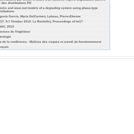
r des distributions PH
ocks and wear-out models of a degrading system using phase-type
tributions:
govia Garcia, Maria DelCarmen; Labeau, Pierre-Etienne
(17: 5-7 October 2010: La Rochelle), Proceedings of lm17
blié, 2010
iences de l'ingénieur
trologie
re de la conférence : Maîtrise des risques et sureté de fonctionnement
ançais