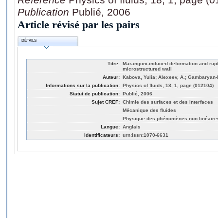
Publication
Publié, 2006
Article révisé par les pairs
DÉTAILS
Titre:
Marangoni-induced deformation and ruptu
microstructured wall
Auteur:
Kabova, Yulia; Alexeev, A.; Gambaryan-
Informations sur la publication:
Physics of fluids, 18, 1, page (012104)
Statut de publication:
Publié, 2006
Sujet CREF:
Chimie des surfaces et des interfaces
Mécanique des fluides
Physique des phénomènes non linéaire
Langue:
Anglais
Identificateurs:
urn:issn:1070-6631