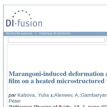
Recherche avancée
|
Historique de recherche
Marangoni-induced deformation a
film on a heated microstructured 
par
Kabova, Yulia
;Alexeev, A.
;Gambaryan
Peter
Référence
Physics of fluids, 18, 1, page (