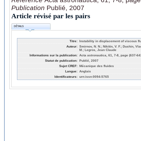
Publication
Publié, 2007
Article révisé par les pairs
DÉTAILS
Titre:
Instability in displacement of viscous 
Auteur:
Smirnov, N. N.; Nikitin, V. F.; Dushin, V
M.; Legros, Jean Claude
Informations sur la publication:
Acta astronautica, 61, 7-8, page (637-64
Statut de publication:
Publié, 2007
Sujet CREF:
Mécanique des fluides
Langue:
Anglais
Identificateurs:
urn:issn:0094-5765