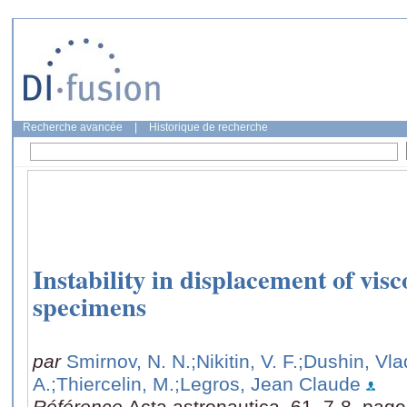
Recherche avancée
|
Historique de recherche
Instability in displacement of vis
specimens
par
Smirnov, N. N.
;Nikitin, V. F.
;Dushin, Vla
A.
;Thiercelin, M.
;Legros, Jean Claude
Référence
Acta astronautica, 61, 7-8, pag