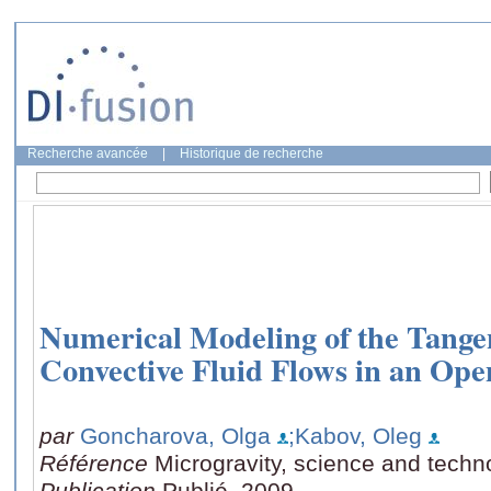
Recherche avancée
|
Historique de recherche
Numerical Modeling of the Tangent
Convective Fluid Flows in an Ope
par
Goncharova, Olga
;Kabov, Oleg
Référence
Microgravity, science and techn
Publication
Publié, 2009