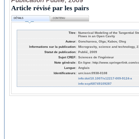
Article révisé par les pairs
DÉTAILS
CONTENU
Titre:
Numerical Modeling of the Tangential St
Flows in an Open Cavity
Auteur:
Goncharova, Olga; Kabov, Oleg
Informations sur la publication:
Microgravity, science and technology, 21
Statut de publication:
Publié, 2009
Sujet CREF:
Sciences de l'ingénieur
Note générale:
En ligne: http://www.springerlink.com/
Langue:
Anglais
Identificateurs:
urn:issn:0938-0108
info:doi/10.1007/s12217-009-9124-x
info:scp/68749109287