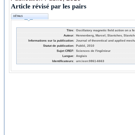
Article révisé par les pairs
DÉTAILS
Titre:
Oscillatory magnetic field action on a fe
Auteur:
Hennenberg, Marcel; Slavtchev, Slavtc
Informations sur la publication:
Journal of theoretical and applied mecha
Statut de publication:
Publié, 2010
Sujet CREF:
Sciences de l'ingénieur
Langue:
Anglais
Identificateurs:
urn:issn:0861-6663