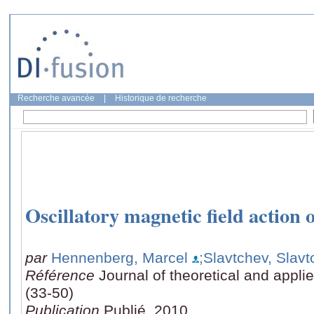
Recherche avancée
|
Historique de recherche
Oscillatory magnetic field action o
par
Hennenberg, Marcel
;Slavtchev, Slav
Référence
Journal of theoretical and appl
(33-50)
Publication
Publié, 2010