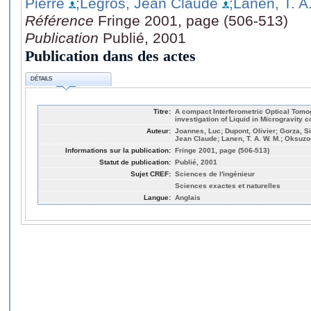
Pierre
;Legros, Jean Claude
;Lanen, T. A
Référence
Fringe 2001, page (506-513)
Publication
Publié, 2001
Publication dans des actes
DÉTAILS
Titre:
A compact Interferometric Optical Tomo
investigation of Liquid in Microgravity c
Auteur:
Joannes, Luc; Dupont, Olivier; Gorza, Si
Jean Claude; Lanen, T. A. W. M.; Oksuzo
Informations sur la publication:
Fringe 2001, page (506-513)
Statut de publication:
Publié, 2001
Sujet CREF:
Sciences de l'ingénieur
Sciences exactes et naturelles
Langue:
Anglais