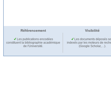
Référencement
Visibilité
Les publications encodées
Les documents déposés so
constituent la bibliographie académique
indexés par les moteurs de rech
de l'Université.
(Google Scholar,…).