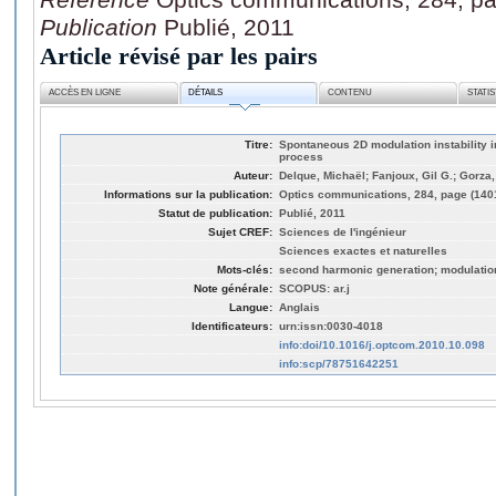
Publication
Publié, 2011
Article révisé par les pairs
ACCÈS EN LIGNE
DÉTAILS
CONTENU
STATI
Titre:
Spontaneous 2D modulation instability 
process
Auteur:
Delque, Michaël; Fanjoux, Gil G.; Gorza
Informations sur la publication:
Optics communications, 284, page (140
Statut de publication:
Publié, 2011
Sujet CREF:
Sciences de l'ingénieur
Sciences exactes et naturelles
Mots-clés:
second harmonic generation; modulationn
Note générale:
SCOPUS: ar.j
Langue:
Anglais
Identificateurs:
urn:issn:0030-4018
info:doi/10.1016/j.optcom.2010.10.098
info:scp/78751642251