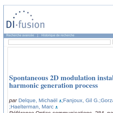
Recherche avancée
|
Historique de recherche
Spontaneous 2D modulation instab
harmonic generation process
par
Delque, Michaël
;Fanjoux, Gil G.
;Gorz
;Haelterman, Marc
Référence
Optics communications, 284, p