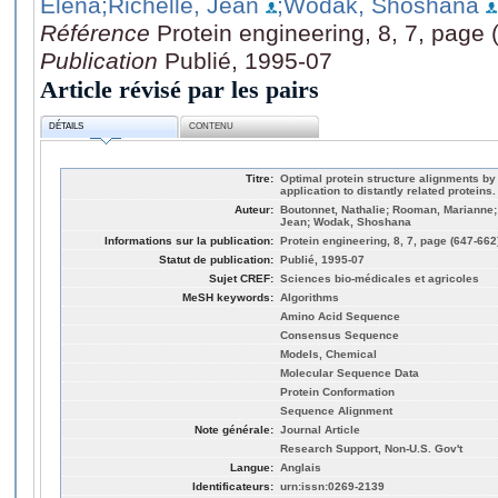
Elena
;Richelle, Jean
;Wodak, Shoshana
Référence
Protein engineering, 8, 7, page
Publication
Publié, 1995-07
Article révisé par les pairs
DÉTAILS
CONTENU
Titre:
Optimal protein structure alignments by 
application to distantly related proteins.
Auteur:
Boutonnet, Nathalie; Rooman, Marianne;
Jean; Wodak, Shoshana
Informations sur la publication:
Protein engineering, 8, 7, page (647-662
Statut de publication:
Publié, 1995-07
Sujet CREF:
Sciences bio-médicales et agricoles
MeSH keywords:
Algorithms
Amino Acid Sequence
Consensus Sequence
Models, Chemical
Molecular Sequence Data
Protein Conformation
Sequence Alignment
Note générale:
Journal Article
Research Support, Non-U.S. Gov't
Langue:
Anglais
Identificateurs:
urn:issn:0269-2139