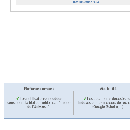
info:pmid/8577694
Référencement
Visibilité
Les publications encodées
Les documents déposés so
constituent la bibliographie académique
indexés par les moteurs de rech
de l'Université.
(Google Scholar,…).