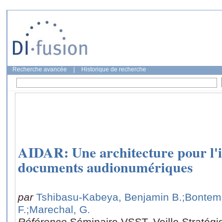
Recherche avancée
|
Historique de recherche
AIDAR: Une architecture pour l'
documents audionumériques
par
Tshibasu-Kabeya, Benjamin B.
;Bontem
F.
;Marechal, G.
Référence
Séminaire VSST, Veille Stratégiq