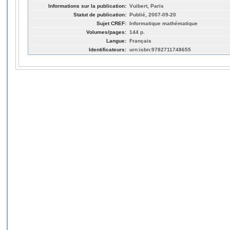
Informations sur la publication:
Vuibert, Paris
Statut de publication:
Publié, 2007-09-20
Sujet CREF:
Informatique mathématique
Volumes/pages:
144 p.
Langue:
Français
Identificateurs:
urn:isbn:9782711748655