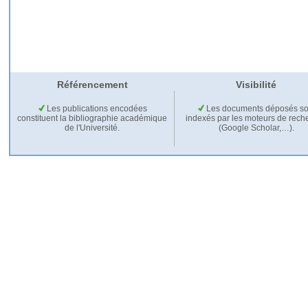
Référencement
Visibilité
Les publications encodées
Les documents déposés so
constituent la bibliographie académique
indexés par les moteurs de rech
de l'Université.
(Google Scholar,…).