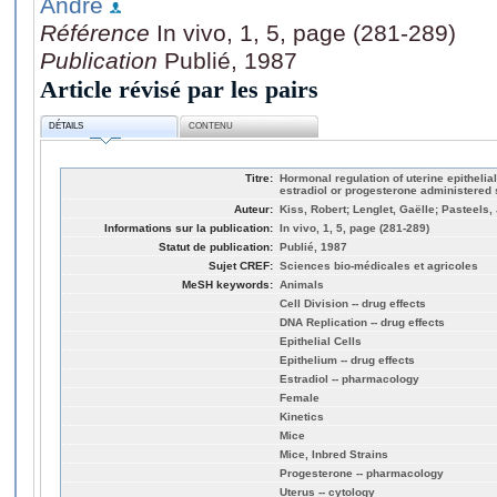
André
Référence
In vivo, 1, 5, page (281-289)
Publication
Publié, 1987
Article révisé par les pairs
DÉTAILS
CONTENU
Titre:
Hormonal regulation of uterine epithelial c
estradiol or progesterone administered 
Auteur:
Kiss, Robert; Lenglet, Gaëlle; Pasteels
Informations sur la publication:
In vivo, 1, 5, page (281-289)
Statut de publication:
Publié, 1987
Sujet CREF:
Sciences bio-médicales et agricoles
MeSH keywords:
Animals
Cell Division -- drug effects
DNA Replication -- drug effects
Epithelial Cells
Epithelium -- drug effects
Estradiol -- pharmacology
Female
Kinetics
Mice
Mice, Inbred Strains
Progesterone -- pharmacology
Uterus -- cytology