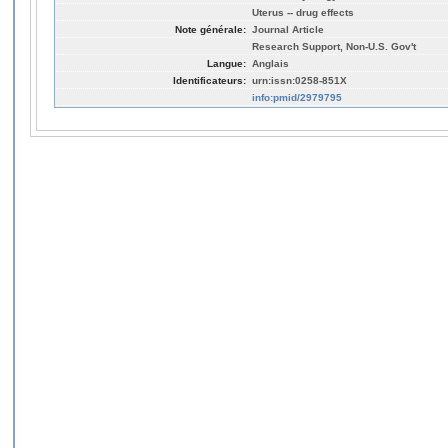
Uterus -- drug effects
Note générale:
Journal Article
Research Support, Non-U.S. Gov't
Langue:
Anglais
Identificateurs:
urn:issn:0258-851X
info:pmid/2979795