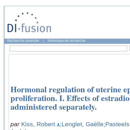
Recherche avancée
|
Historique de recherche
Hormonal regulation of uterine epi
proliferation. I. Effects of estradi
administered separately.
par
Kiss, Robert
;Lenglet, Gaëlle
;Pasteel