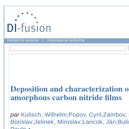
Recherche avancée
|
Historique de recherche
Deposition and characterization o
amorphous carbon nitride films
par
Kulisch, Wilhelm
;Popov, Cyril
;Zambov, 
Borislav
;Jelinek, Miroslav
;Lancok, Ján
;Bulir
Paule