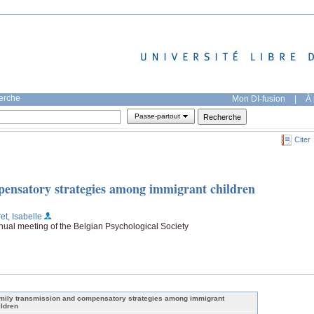
herche
Mon DI-fusion
|
À 
Passe-partout
Citer
pensatory strategies among immigrant children
et, Isabelle
nnual meeting of the Belgian Psychological Society
mily transmission and compensatory strategies among immigrant
ildren