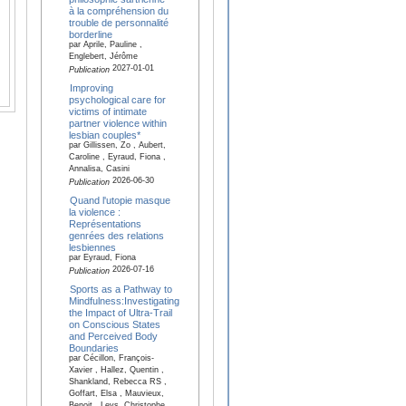
à la compréhension du
trouble de personnalité
borderline
par Aprile, Pauline ,
Englebert, Jérôme
2027-01-01
Publication
Improving
psychological care for
victims of intimate
partner violence within
lesbian couples*
par Gillissen, Zo , Aubert,
Caroline , Eyraud, Fiona ,
Annalisa, Casini
2026-06-30
Publication
Quand l'utopie masque
la violence :
Représentations
genrées des relations
lesbiennes
par Eyraud, Fiona
2026-07-16
Publication
Sports as a Pathway to
Mindfulness:Investigating
the Impact of Ultra-Trail
on Conscious States
and Perceived Body
Boundaries
par Cécillon, François-
Xavier , Hallez, Quentin ,
Shankland, Rebecca RS ,
Goffart, Elsa , Mauvieux,