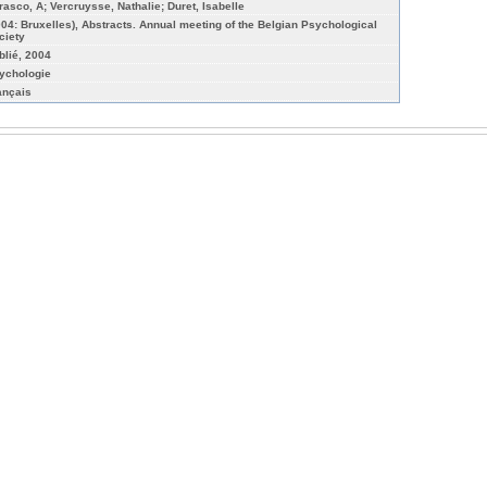
rasco, A; Vercruysse, Nathalie; Duret, Isabelle
004: Bruxelles), Abstracts. Annual meeting of the Belgian Psychological
ciety
blié, 2004
ychologie
ançais