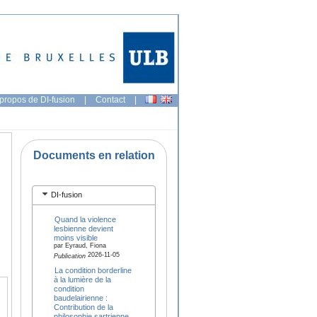
propos de DI-fusion
|
Contact
|
Documents en relation
DI-fusion
Quand la violence
lesbienne devient
moins visible
par Eyraud, Fiona
2026-11-05
Publication
La condition borderline
à la lumière de la
condition
baudelairienne :
Contribution de la
philosophie sartrienne