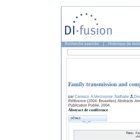
Recherche avancée
|
Historique de rec
Family transmission and com
par
Carasco, A
;Vercruysse, Nathalie
;Dur
Référence
(2004: Bruxelles), Abstracts. A
Publication
Publié, 2004
Abstract de conférence
DÉTAILS
Titre:
Fa
ch