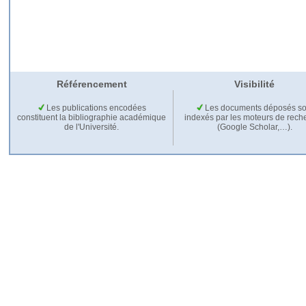
Référencement
Visibilité
Les publications encodées
Les documents déposés so
constituent la bibliographie académique
indexés par les moteurs de rech
de l'Université.
(Google Scholar,…).