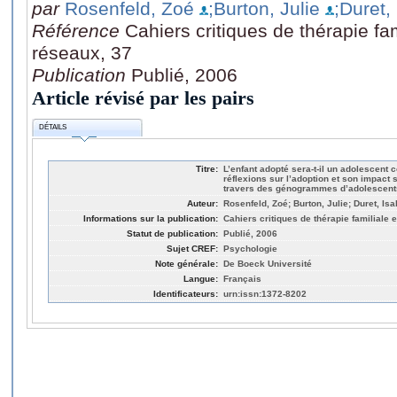
par
Rosenfeld, Zoé
;Burton, Julie
;Duret,
Référence
Cahiers critiques de thérapie fa
réseaux, 37
Publication
Publié, 2006
Article révisé par les pairs
DÉTAILS
Titre:
L’enfant adopté sera-t-il un adolescent
réflexions sur l’adoption et son impact s
travers des génogrammes d’adolescent
Auteur:
Rosenfeld, Zoé; Burton, Julie; Duret, Isa
Informations sur la publication:
Cahiers critiques de thérapie familiale 
Statut de publication:
Publié, 2006
Sujet CREF:
Psychologie
Note générale:
De Boeck Université
Langue:
Français
Identificateurs:
urn:issn:1372-8202