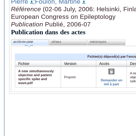
Pierre
;Foulon, Martine
Référence
(02-06 July, 2006: Helsinki, Fin
European Congress on Epileptology
Publication
Publié, 2006-07
Publication dans des actes
ACCÈS EN LIGNE
DÉTAILS
STATISTIQUES
Fichier(s) déposé(s) par l'enc
Fichier
Version
Accès
Des
A new simultaneously
A n
objective and patient
Preprint
obje
specific spike and
Demander un
spi
wave.pdf
tiré à part