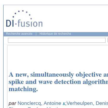
Recherche avancée
|
Historique de recherche
A new, simultaneously objective an
spike and wave detection algorit
matching.
par
Nonclercq, Antoine
;Verheulpen, Deni