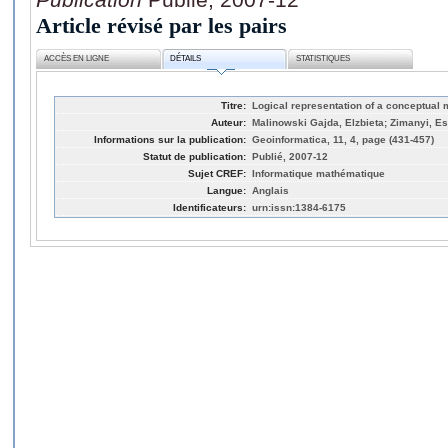
Article révisé par les pairs
ACCÈS EN LIGNE
DÉTAILS
STATISTIQUES
Titre:
Logical representation of a conceptual 
Auteur:
Malinowski Gajda, Elzbieta; Zimanyi, E
Informations sur la publication:
Geoinformatica, 11, 4, page (431-457)
Statut de publication:
Publié, 2007-12
Sujet CREF:
Informatique mathématique
Langue:
Anglais
Identificateurs:
urn:issn:1384-6175