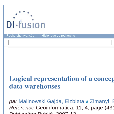
Recherche avancée
|
Historique de recherche
Logical representation of a concep
data warehouses
par
Malinowski Gajda, Elzbieta
;Zimanyi,
Référence
Geoinformatica, 11, 4, page (43
Publication
Publié, 2007-12